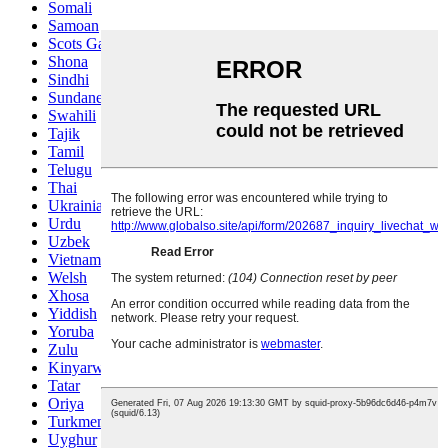
Somali
Samoan
Scots Gaelic
Shona
Sindhi
Sundanese
Swahili
Tajik
Tamil
Telugu
Thai
Ukrainian
Urdu
Uzbek
Vietnamese
Welsh
Xhosa
Yiddish
Yoruba
Zulu
Kinyarwanda
Tatar
Oriya
Turkmen
Uyghur