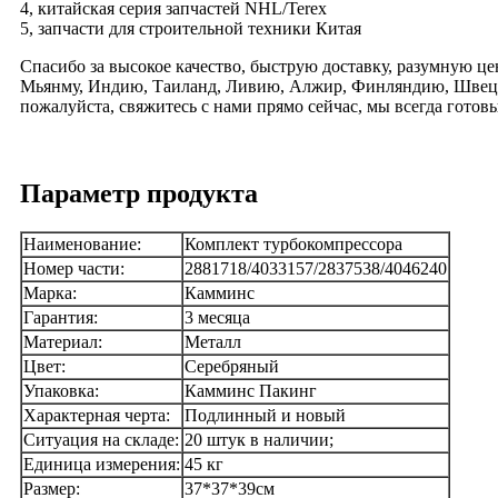
4, китайская серия запчастей NHL/Terex
5, запчасти для строительной техники Китая
Спасибо за высокое качество, быструю доставку, разумную ц
Мьянму, Индию, Таиланд, Ливию, Алжир, Финляндию, Швецию
пожалуйста, свяжитесь с нами прямо сейчас, мы всегда готов
Параметр продукта
Наименование:
Комплект турбокомпрессора
Номер части:
2881718/4033157/2837538/4046240
Марка:
Камминс
Гарантия:
3 месяца
Материал:
Металл
Цвет:
Серебряный
Упаковка:
Камминс Пакинг
Характерная черта:
Подлинный и новый
Ситуация на складе:
20 штук в наличии;
Единица измерения:
45 кг
Размер:
37*37*39см