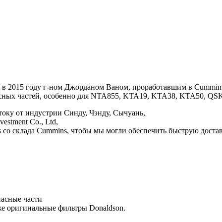
 в 2015 году г-ном Джорданом Ваном, проработавшим в Cummins 
сных частей, особенно для NTA855, KTA19, KTA38, KTA50, QSK6
оку от индустрии Синду, Чэнду, Сычуань,
estment Co., Ltd,
со склада Cummins, чтобы мы могли обеспечить быструю доставк
пасные части
акже оригинальные фильтры Donaldson.