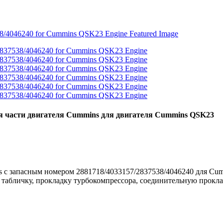
ля части двигателя Cummins для двигателя Cummins QSK23
s с запасным номером 2881718/4033157/2837538/4046240 для 
табличку, прокладку турбокомпрессора, соединительную прокла