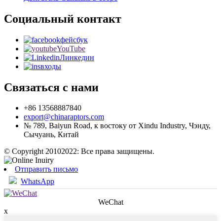
Социальный контакт
фейсбук
YouTube
Линкедин
входы
Связаться с нами
+86 13568887840
export@chinaraptors.com
№ 789, Baiyun Road, к востоку от Xindu Industry, Чэнду,
Сычуань, Китай
© Copyright 20102022: Все права защищены.
Отправить письмо
WhatsApp
WeChat
x