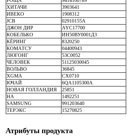
РОЩА
9414100789
ХИТАЧИ
3903641
ИВЕКО
1908312
JCB
02910155А
ДЖОН ДИР
AYC17700
КОБЕЛЬКО
ИН50ВУ0001Д3
КЁРИНГ
8320250
КОМАТСУ
04400943
ЛЮГОНГ
53C0052
ЧЕЛОВЕК
51125030045
ВОЛЬВО
36845
XGMA
CX0710
ЮЧАЙ
6QA1105300A
НОВАЯ ГОЛЛАНДИЯ
25851
НА
1492251
SAMSUNG
991203640
ТЕРЭКС
15270825
Атрибуты продукта