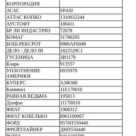
КОРПОРАЦИЯ
АСАС
SP430
АТЛАС КОПКО
1310032244
АУСТОФТ
180411
БР ЛИ ИНДАСТРИЗ
72078
БОМАГ
31780205
БОШ-РЕКСРОТ
0986AF6049
ДЕЛО / ДЕЛО IH
1822529C1
ГУСЕНИЦА
3И1179
Кларк
913557
УПЛОТНЕНИЕ
0935979
АМЕРИКИ
КУПЕРС
АЗФ300
Камминз
11E170010
РАВНАЯ ВЕДЬМА
195813
Дунфэн
1117Н010
ФИАТ
1908312
ФИАТ КОБЕЛЬКО
8961100067
ФОРД
9576П550440
ФРЕЙТЛАЙНЕР
ДНП550440