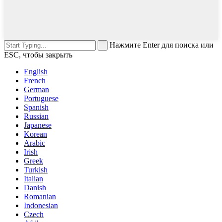
Нажмите Enter для поиска или
ESC, чтобы закрыть
English
French
German
Portuguese
Spanish
Russian
Japanese
Korean
Arabic
Irish
Greek
Turkish
Italian
Danish
Romanian
Indonesian
Czech