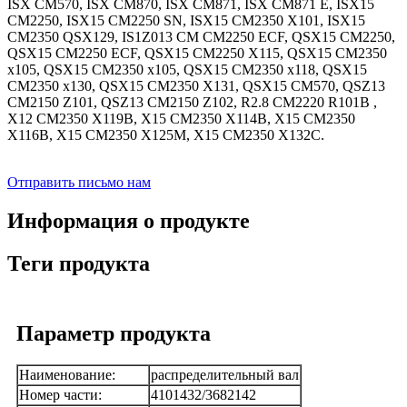
ISX CM570, ISX CM870, ISX CM871, ISX CM871 E, ISX15
CM2250, ISX15 CM2250 SN, ISX15 CM2350 X101, ISX15
CM2350 QSX129, IS1Z013 CM CM2250 ECF, QSX15 CM2250,
QSX15 CM2250 ECF, QSX15 CM2250 X115, QSX15 CM2350
x105, QSX15 CM2350 x105, QSX15 CM2350 x118, QSX15
CM2350 x130, QSX15 CM2350 X131, QSX15 CM570, QSZ13
CM2150 Z101, QSZ13 CM2150 Z102, R2.8 CM2220 R101B ,
X12 CM2350 X119B, X15 CM2350 X114B, X15 CM2350
X116B, X15 CM2350 X125M, X15 CM2350 X132C.
Отправить письмо нам
Информация о продукте
Теги продукта
Параметр продукта
Наименование:
распределительный вал
Номер части:
4101432/3682142