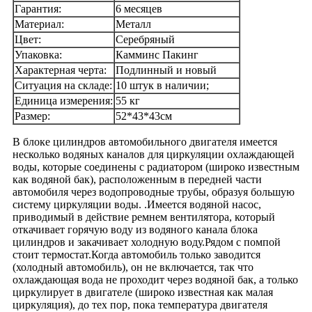
Гарантия:
6 месяцев
Материал:
Металл
Цвет:
Серебряный
Упаковка:
Камминс Пакинг
Характерная черта:
Подлинный и новый
Ситуация на складе:
10 штук в наличии;
Единица измерения:
55 кг
Размер:
52*43*43см
В блоке цилиндров автомобильного двигателя имеется
несколько водяных каналов для циркуляции охлаждающей
воды, которые соединены с радиатором (широко известным
как водяной бак), расположенным в передней части
автомобиля через водопроводные трубы, образуя большую
систему циркуляции воды. .Имеется водяной насос,
приводимый в действие ремнем вентилятора, который
откачивает горячую воду из водяного канала блока
цилиндров и закачивает холодную воду.Рядом с помпой
стоит термостат.Когда автомобиль только заводится
(холодный автомобиль), он не включается, так что
охлаждающая вода не проходит через водяной бак, а только
циркулирует в двигателе (широко известная как малая
циркуляция), до тех пор, пока температура двигателя