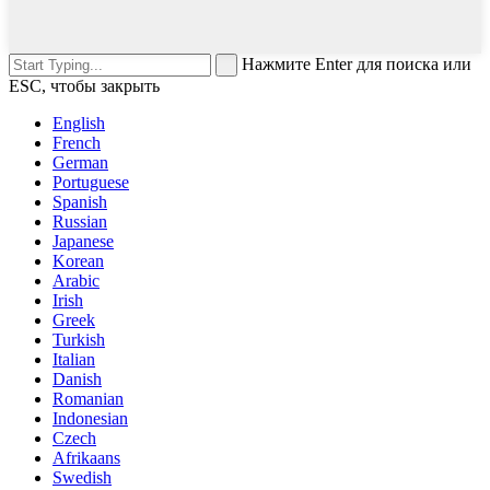
Нажмите Enter для поиска или
ESC, чтобы закрыть
English
French
German
Portuguese
Spanish
Russian
Japanese
Korean
Arabic
Irish
Greek
Turkish
Italian
Danish
Romanian
Indonesian
Czech
Afrikaans
Swedish