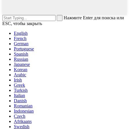
Нажмите Enter для поиска или
ESC, чтобы закрыть
English
French
German
Portuguese
Spanish
Russian
Japanese
Korean
Arabic
Irish
Greek
Turkish
Italian
Danish
Romanian
Indonesian
Czech
Afrikaans
Swedish