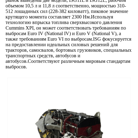
рынок выведены две модели, ISG11L и ISG12L, рабочим
объемом 10,5 л и 11,8 л соответственно, мощностью 310-
512 лошадиных сил (228-382 киловатт), пиковое значение
крутящего момента составляет 2300 Нм.Используя
технологию впрыска топлива сверхвысокого давления
Cummins XPI, он может соответствовать требованиям по
выбросам Euro IV (National IV) и Euro V (National V), а
также требованиям Euro VI по выбросам.ISG фокусируется
на предоставлении идеальных силовых решений для
тракторов, самосвалов, бортовых грузовиков, специальных
транспортных средств, автобусов и
автобусов.Соответствуют различным мировым стандартам
выбросов.