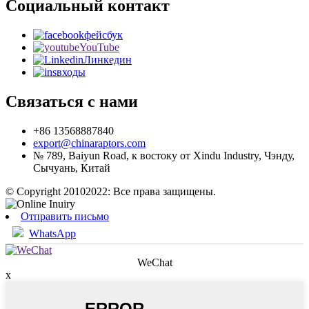
Социальный контакт
фейсбук
YouTube
Линкедин
входы
Связаться с нами
+86 13568887840
export@chinaraptors.com
№ 789, Baiyun Road, к востоку от Xindu Industry, Чэнду,
Сычуань, Китай
© Copyright 20102022: Все права защищены.
Отправить письмо
WhatsApp
WeChat
x